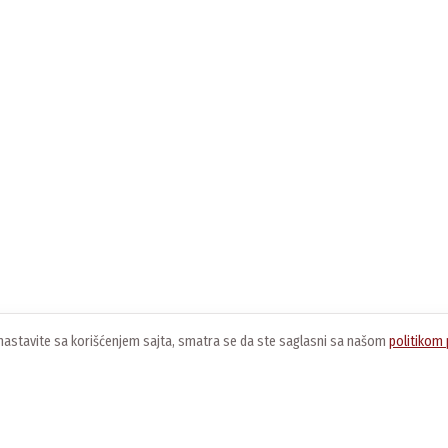
ko nastavite sa korišćenjem sajta, smatra se da ste saglasni sa našom
politikom 
O nama
Usluge
K
O kompaniji
Preuzimanje softvera
O