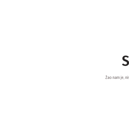
S
Žao nam je, ni