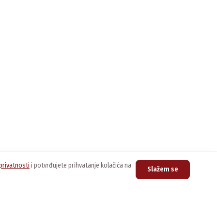
privatnosti
i potvrđujete prihvatanje kolačića na
Slažem se
upovina
Kontakt
nline prodavnica
Centrala
011/3076-888