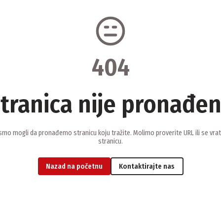
404
tranica nije pronađe
smo mogli da pronađemo stranicu koju tražite. Molimo proverite URL ili se vra
stranicu.
Nazad na početnu
Kontaktirajte nas