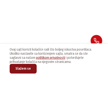
Ovaj sajt koristi kolačiće radi što boljeg iskustva posetilaca.
Ukoliko nastavite sa korišćenjem sajta, smatra se da ste
saglasni sa našom
politikom privatnosti
i potvrđujete
prihvatanje kolačića na njegovim stranicama.
Slažem se
Prijavite se na naš newsletter kako bi dobijali najnovije vesti i
ponude.