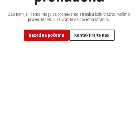
Žao nam je, nismo mogli da pronađemo stranicu koju tražite. Molimo
proverite URL ili se vratite na početnu stranicu.
Nazad na početnu
Kontaktirajte nas