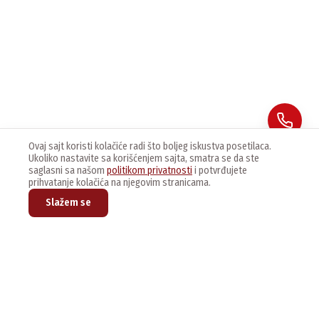
Ovaj sajt koristi kolačiće radi što boljeg iskustva posetilaca.
Ukoliko nastavite sa korišćenjem sajta, smatra se da ste
saglasni sa našom
politikom privatnosti
i potvrđujete
prihvatanje kolačića na njegovim stranicama.
Slažem se
Prijavite se na naš newsletter kako bi dobijali najnovije vesti i
ponude.