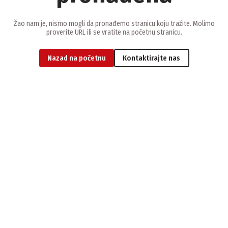
Žao nam je, nismo mogli da pronađemo stranicu koju tražite. Molimo
proverite URL ili se vratite na početnu stranicu.
Nazad na početnu
Kontaktirajte nas