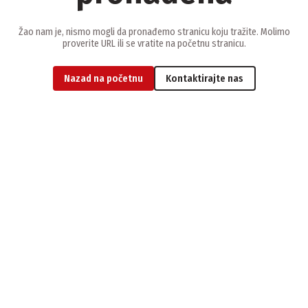
Žao nam je, nismo mogli da pronađemo stranicu koju tražite. Molimo
proverite URL ili se vratite na početnu stranicu.
Nazad na početnu
Kontaktirajte nas