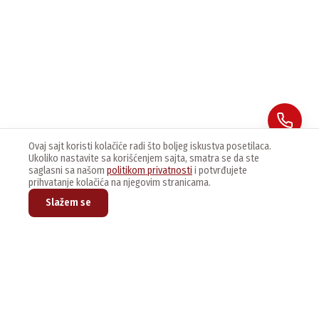
Ovaj sajt koristi kolačiće radi što boljeg iskustva posetilaca.
Ukoliko nastavite sa korišćenjem sajta, smatra se da ste
saglasni sa našom
politikom privatnosti
i potvrđujete
prihvatanje kolačića na njegovim stranicama.
Slažem se
Prijavite se na naš newsletter kako bi dobijali najnovije vesti i
ponude.